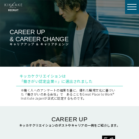
CAREER UP
& CAREER CHANGE
キャリアアップ ＆ キャリアチェンジ
キッカケクリエイションは
「働きがい認定企業
」に選出されました
※
※
働く人へのアンケートの結果を基に、優れた職場文化に基づい
た「働きがいのある会社」で あることをGreat Place to Work®
Institute Japanが正式に認定するものです。
CAREER UP
キッカケクリエイションのポストやキャリアの一例をご紹介します。