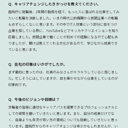
キャリアチェンジしたきかっけを教えてください。
国税庁に就職後、2年間の勤務を経て、もっと人に喜ばれる仕事をしてみ
たいと転職を決断しました。いまの時代公的機関から民間企業への転職
もめずらしくないと思います。その中でIT人材業という部分に目をつけ
企業を探している際に、YouTubeなどでキッカケクリエイションを知り
応募しました。民間企業で働くことが初めての経験になるので心配もあ
りましたが、聞けば教えてくれる文化があるので、学びながら成長でき
ていると思います。
会社の印象はいかがでしたか。
まず最初に思ったのは、社員のみなさんがキラキラしていると感じまし
た。忙しそうにはしていますが、目を輝かせながら仕事をしているのが
印象的です。
今後のビジョンや目標は？
求職者の皆様に適切なキャリアパスを提案できるプロフェッショナルと
しての資質を磨いていきたいと思います。また、自分の成長だけでな
く、自身よりも年次が若い方の育成についても挑戦していきたいと思っ
ています。国税庁からのキャリアチェンジは希少かもしれませんが、い