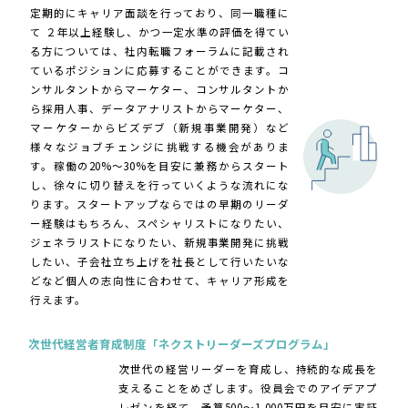
定期的にキャリア面談を行っており、同一職種に
て ２年以上経験し、かつ一定水準の評価を得てい
る方については、社内転職フォーラムに記載され
ているポジションに応募することができます。コ
ンサルタントからマーケター、コンサルタントか
ら採用人事、データアナリストからマーケター、
マーケターからビズデブ（新規事業開発）など
様々なジョブチェンジに挑戦する機会がありま
す。稼働の20%～30%を目安に兼務からスタート
し、徐々に切り替えを行っていくような流れにな
ります。スタートアップならではの早期のリーダ
ー経験はもちろん、スペシャリストになりたい、
ジェネラリストになりたい、新規事業開発に挑戦
したい、子会社立ち上げを社長として行いたいな
どなど個人の志向性に合わせて、キャリア形成を
行えます。
次世代経営者育成制度「ネクストリーダーズプログラム」
次世代の経営リーダーを育成し、持続的な成長を
支えることをめざします。役員会でのアイデアプ
レゼンを経て、予算500～1,000万円を目安に実証