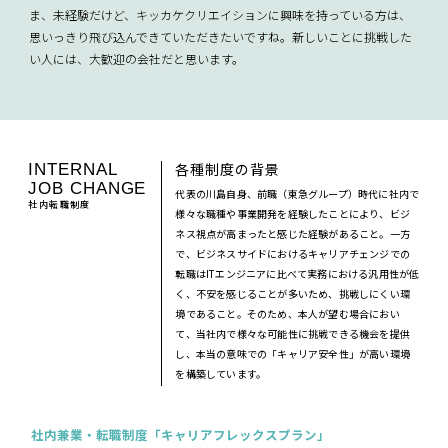
ま、未経験だけど、キッカケクリエイションに興味を持っている方は、
思いっきり飛び込んできていただきたいですね。新しいことに挑戦した
い人には、大歓迎の会社だと思います。
各種制度の背景
INTERNAL
JOB CHANGE
代表の川島自身、前職（東急グループ）時代に社内で
社内転職制度
様々な職種や事業開発を経験したことにより、ビジ
ネス視点が高まったと感じた経験があること。一方
で、ビジネスサイドにおけるキャリアチェンジでの
転職はITエンジニアに比べて実務における汎用性が低
く、不安を感じることが多いため、挑戦しにくい環
境であること。そのため、本人が望む場合におい
て、当社内で様々な可能性に挑戦できる機会を提供
し、本当の意味での「キャリア安全性」が高い環境
を構築しています。
社内兼業・転職制度「キャリアフレックスプラン」