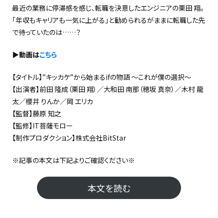
最近の業務に停滞感を感じ、転職を決意したエンジニアの栗田 翔。
「年収もキャリアも一気に上がる」と勧められるがままに転職した先
で待っていたのは……？
▶動画は
こちら
【タイトル】”キッカケ”から始まるifの物語 〜これが僕の選択〜
【出演者】前田 隆成（栗田 翔）／大和田 南那（穂坂 真奈）／木村 龍
太／櫻井 りんか／岡 エリカ
【監督】藤原 知之
【監修】IT菩薩モロー
【制作プロダクション】株式会社BitStar
※記事の本文は下記よりご確認ください※
本文を読む