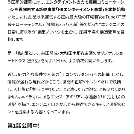
う国家的課題に対し、
エンタテイメントの力で採用コミュニケーシ
ョンを再発明する新規事業「HRエンタテイメント事業」を本格始動
いたします。創業以来運営する国内最大級のIT転職YouTube『IT菩
薩モローチャンネル』（登録者3.5万人超）等で培った”エンジニアの
日常に寄り添う”編集ノウハウを土台に、採用市場の構造変革を目
指します。
第一弾施策として、前田隆成・大和田南那W主演のオリジナルショ
ートドラマ（全3話）を5月21日（木）より順次公開いたします。
近年、魅力的な条件で人気の「ITコンサルタント」への転職。しかし、
情報が溢れる現代だからこそ、世間の正解やトレンドだけで決断
し、入社後に「本当にやりたいことと違った」と悩むことも少なくあり
ません。本ドラマは、あるエンジニアのリアルな葛藤と「if（もしも）の
選択」を描き、エンジニア自身が心から納得できるキャリア選択のヒ
ントを提案する内容となっています。
第1話公開中！